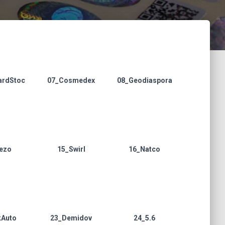
ardStoc
07_Cosmedex
08_Geodiaspora
ezo
15_Swirl
16_Natco
kAuto
23_Demidov
24_5.6