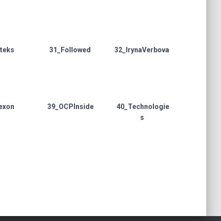
teks
31_Followed
32_IrynaVerbova
exon
39_OCPInside
40_Technologie
s