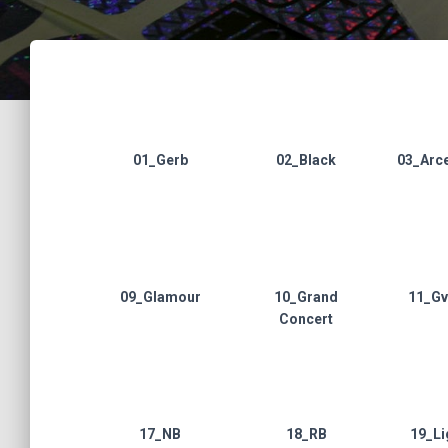
01_Gerb
02_Black
03_Arce
09_Glamour
10_Grand
11_Gv
Concert
17_NB
18_RB
19_Li