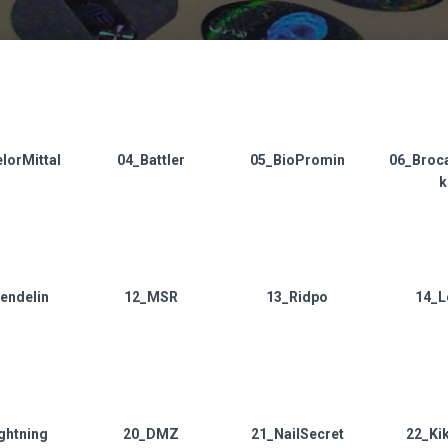
lorMittal
04_Battler
05_BioPromin
06_Broc
k
endelin
12_MSR
13_Ridpo
14_L
ghtning
20_DMZ
21_NailSecret
22_Ki