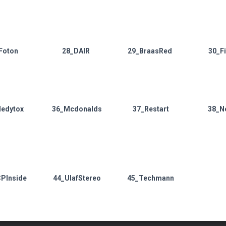
Foton
28_DAIR
29_BraasRed
30_Fi
edytox
36_Mcdonalds
37_Restart
38_N
PInside
44_UlafStereo
45_Techmann