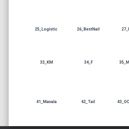
25_Logistic
26_BestNail
27_
33_KM
34_F
35_M
41_Mavala
42_Tail
43_OC