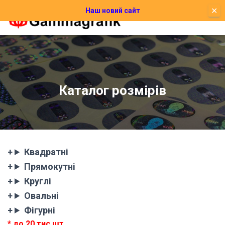
✕
Наш новий сайт
П
Е
Р
Е
М
К
Н
Каталог розмірів
У
Т
И
Н
А
В
І
Квадратні
Г
Прямокутні
А
Ц
Круглі
І
Овальні
Ю
Фігурні
* до 20 тис шт.